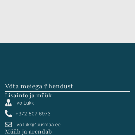
Võta meiega ühendust
Lisainfo ja müük
Ivo Lukk
+372 507 6973
ivo.lukk@uusmaa.ee
Müüb ja arendab