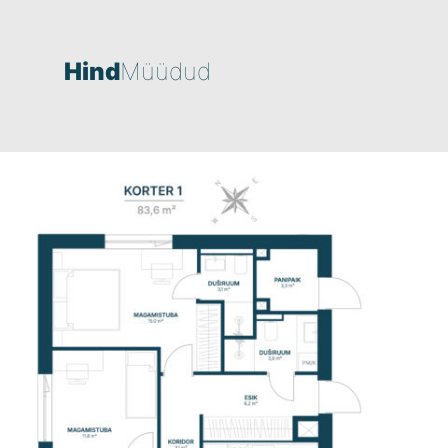
Hind
Müüdud